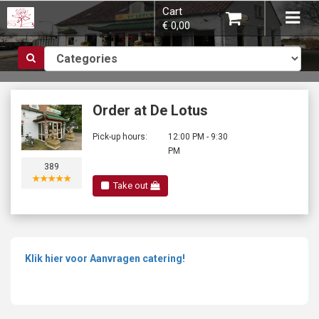
Cart
×
Tog
€ 0,00
navi
Choose order method
Order at De Lotus
Pick-up hours:
12:00 PM - 9:30
PM
389
You do not have any products in your
★★★★★
Take out
shopping basket yet.
Klik hier voor Aanvragen catering!
Subtotal:
€ 0,00