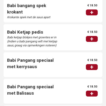
Babi bangang spek
€ 18.50
+
krokant
Krokante spek met de saus apart
Babi Ketjap pedis
€ 18.50
Babi ketjap blokjes met groentes er in
+
(Indien u babi pangang wilt met ketjap
saus, graag via opmerkingen noteren)
Babi Pangang speciaal
€ 18.50
+
met kerrysaus
Babi Pangang speciaal
€ 18.50
+
met Balisaus