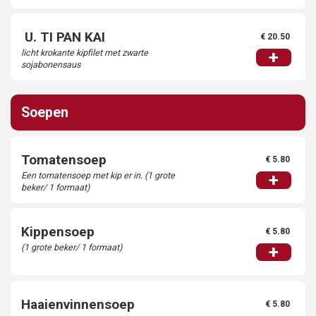
U. TI PAN KAI
€ 20.50
licht krokante kipfilet met zwarte
+
sojabonensaus
Soepen
Tomatensoep
€ 5.80
Een tomatensoep met kip er in. (1 grote
+
beker/ 1 formaat)
Kippensoep
€ 5.80
(1 grote beker/ 1 formaat)
+
Haaienvinnensoep
€ 5.80