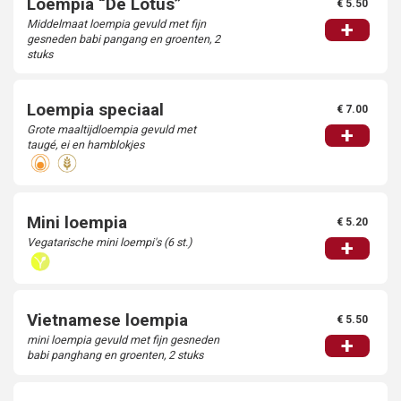
Loempia “De Lotus”
€ 5.50
Middelmaat loempia gevuld met fijn
+
gesneden babi pangang en groenten, 2
stuks
Loempia speciaal
€ 7.00
Grote maaltijdloempia gevuld met
+
taugé, ei en hamblokjes
Mini loempia
€ 5.20
Vegatarische mini loempi's (6 st.)
+
Vietnamese loempia
€ 5.50
mini loempia gevuld met fijn gesneden
+
babi panghang en groenten, 2 stuks