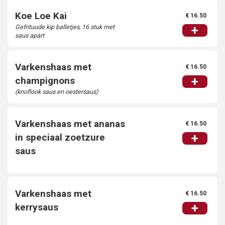
Koe Loe Kai
€ 16.50
Gefrituude kip balletjes, 16 stuk met
+
saus apart
Varkenshaas met
€ 16.50
+
champignons
(knoflook saus en oestersaus)
Varkenshaas met ananas
€ 16.50
+
in speciaal zoetzure
saus
Varkenshaas met
€ 16.50
+
kerrysaus