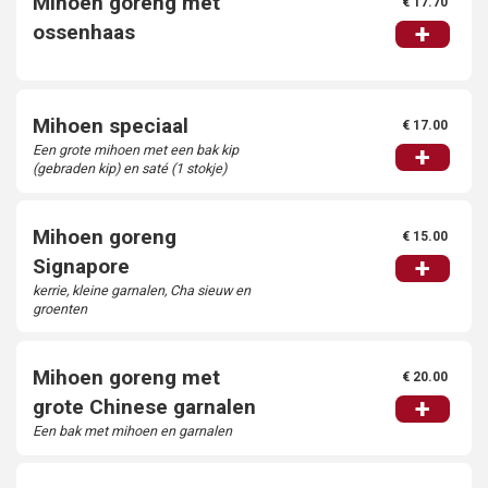
Mihoen goreng met
€ 17.70
+
ossenhaas
Mihoen speciaal
€ 17.00
Een grote mihoen met een bak kip
+
(gebraden kip) en saté (1 stokje)
Mihoen goreng
€ 15.00
+
Signapore
kerrie, kleine garnalen, Cha sieuw en
groenten
Mihoen goreng met
€ 20.00
+
grote Chinese garnalen
Een bak met mihoen en garnalen