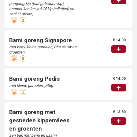
+
pangang, kip (half gebraden kip),
ananas, koe loe yuk (4 kip balletjes) en
saté (1 stokje)
Bami goreng Signapore
€ 14.00
met kerry, kleine garnalen, Cha sieuw en
+
groenten
Bami goreng Pedis
€ 14.00
met kleine garnalen, pittig
+
Bami goreng met
€ 13.80
+
gesneden kippenvlees
en groenten
Een bak met bami en daarin