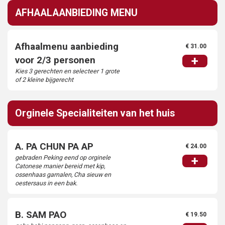
Continue
AFHAALAANBIEDING MENU
Order
Afhaalmenu aanbieding
€ 31.00
+
voor 2/3 personen
Kies 3 gerechten en selecteer 1 grote
of 2 kleine bijgerecht
Orginele Specialiteiten van het huis
A. PA CHUN PA AP
€ 24.00
gebraden Peking eend op orginele
+
Catonese manier bereid met kip,
ossenhaas garnalen, Cha sieuw en
oestersaus in een bak.
B. SAM PAO
€ 19.50