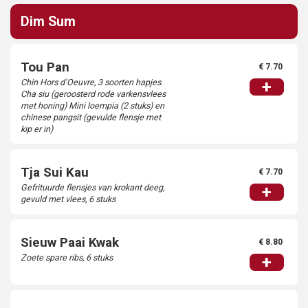
Dim Sum
Tou Pan
€ 7.70
Chin Hors d’Oeuvre, 3 soorten hapjes.
+
Cha siu (geroosterd rode varkensvlees
met honing) Mini loempia (2 stuks) en
chinese pangsit (gevulde flensje met
kip er in)
Tja Sui Kau
€ 7.70
Gefrituurde flensjes van krokant deeg,
+
gevuld met vlees, 6 stuks
Sieuw Paai Kwak
€ 8.80
Zoete spare ribs, 6 stuks
+