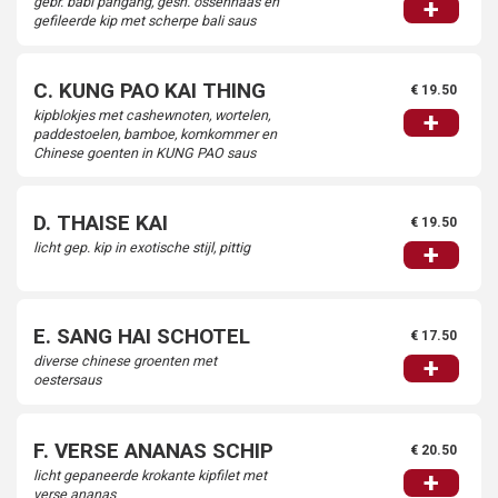
gebr. babi pangang, gesn. ossenhaas en
+
gefileerde kip met scherpe bali saus
C. KUNG PAO KAI THING
€ 19.50
kipblokjes met cashewnoten, wortelen,
+
paddestoelen, bamboe, komkommer en
Chinese goenten in KUNG PAO saus
D. THAISE KAI
€ 19.50
licht gep. kip in exotische stijl, pittig
+
E. SANG HAI SCHOTEL
€ 17.50
diverse chinese groenten met
+
oestersaus
F. VERSE ANANAS SCHIP
€ 20.50
licht gepaneerde krokante kipfilet met
+
verse ananas