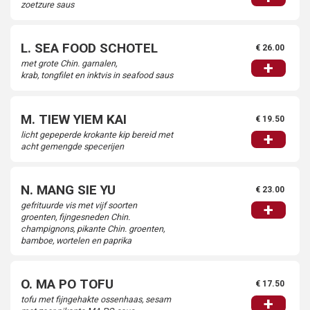
zoetzure saus
L. SEA FOOD SCHOTEL
€ 26.00
met grote Chin. garnalen,
+
krab, tongfilet en inktvis in seafood saus
M. TIEW YIEM KAI
€ 19.50
licht gepeperde krokante kip bereid met
+
acht gemengde specerijen
N. MANG SIE YU
€ 23.00
gefrituurde vis met vijf soorten
+
groenten, fijngesneden Chin.
champignons, pikante Chin. groenten,
bamboe, wortelen en paprika
O. MA PO TOFU
€ 17.50
tofu met fijngehakte ossenhaas, sesam
+