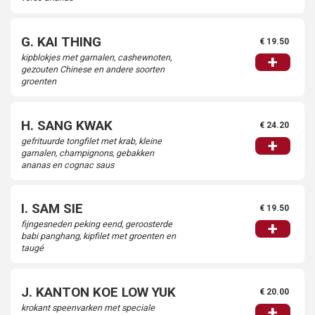
G. KAI THING
€ 19.50
kipblokjes met garnalen, cashewnoten,
+
gezouten Chinese en andere soorten
groenten
H. SANG KWAK
€ 24.20
gefrituurde tongfilet met krab, kleine
+
garnalen, champignons, gebakken
ananas en cognac saus
I. SAM SIE
€ 19.50
fijngesneden peking eend, geroosterde
+
babi panghang, kipfilet met groenten en
taugé
J. KANTON KOE LOW YUK
€ 20.00
krokant speenvarken met speciale
+