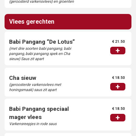
(geroosterd varkensvlees) en groenten
Vlees gerechten
Babi Pangang “De Lotus”
€ 21.50
(met drie soorten babi pangang; babi
+
pangang, babi pangang spek en Cha
sieuw) Saus zit apart
Cha sieuw
€ 18.50
(geroosterde varkensvlees met
+
honingsmaak) saus zit apart
Babi Pangang speciaal
€ 18.50
+
mager vlees
Varkensreepjes in rode saus