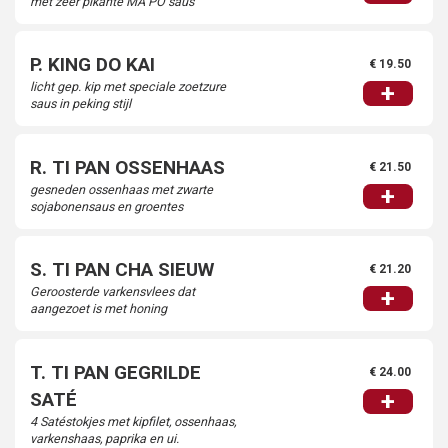
met zeer pikante MA PO saus
P. KING DO KAI
€ 19.50
licht gep. kip met speciale zoetzure
+
saus in peking stijl
R. TI PAN OSSENHAAS
€ 21.50
gesneden ossenhaas met zwarte
+
sojabonensaus en groentes
S. TI PAN CHA SIEUW
€ 21.20
Geroosterde varkensvlees dat
+
aangezoet is met honing
T. TI PAN GEGRILDE
€ 24.00
+
SATÉ
4 Satéstokjes met kipfilet, ossenhaas,
varkenshaas, paprika en ui.