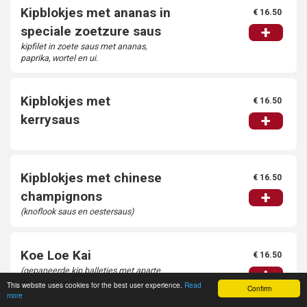
Kipblokjes met ananas in
€ 16.50
+
speciale zoetzure saus
kipfilet in zoete saus met ananas,
paprika, wortel en ui.
Kipblokjes met
€ 16.50
+
kerrysaus
Kipblokjes met chinese
€ 16.50
+
champignons
(knoflook saus en oestersaus)
Koe Loe Kai
€ 16.50
(gepaneerde kip balletjes met aparte
+
zoetzure saus) 16 balletjes
This website uses cookies for the best user experience.
Read
Confirm
more