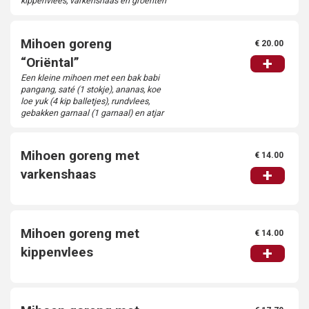
kippenvlees, varkenshaas en groenten
Mihoen goreng
€ 20.00
+
“Oriëntal”
Een kleine mihoen met een bak babi
pangang, saté (1 stokje), ananas, koe
loe yuk (4 kip balletjes), rundvlees,
gebakken garnaal (1 garnaal) en atjar
Mihoen goreng met
€ 14.00
+
varkenshaas
Mihoen goreng met
€ 14.00
+
kippenvlees