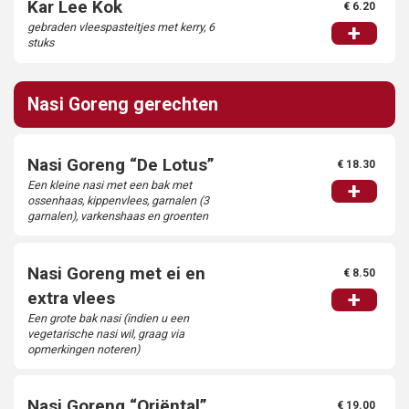
Kar Lee Kok
€ 6.20
gebraden vleespasteitjes met kerry, 6
+
stuks
Nasi Goreng gerechten
Nasi Goreng “De Lotus”
€ 18.30
Een kleine nasi met een bak met
+
ossenhaas, kippenvlees, garnalen (3
garnalen), varkenshaas en groenten
Nasi Goreng met ei en
€ 8.50
+
extra vlees
Een grote bak nasi (indien u een
vegetarische nasi wil, graag via
opmerkingen noteren)
Nasi Goreng “Oriëntal”
€ 19.00