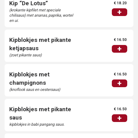
Kip “De Lotus”
€ 18.20
(krokante kipfilet met speciale
+
chilisaus) met ananas, paprika, wortel
en ui.
Kipblokjes met pikante
€ 16.50
+
ketjapsaus
(zoet pikante saus)
Kipblokjes met
€ 16.50
+
champignons
(knoflook saus en oestersaus)
Kipblokjes met pikante
€ 16.50
+
saus
kipblokjes in babi pangang saus.