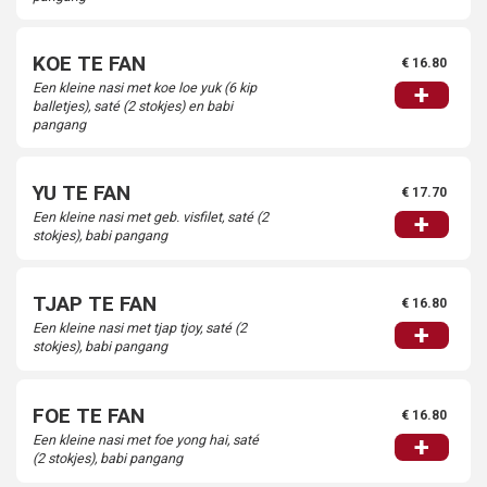
KOE TE FAN
€ 16.80
Een kleine nasi met koe loe yuk (6 kip
+
balletjes), saté (2 stokjes) en babi
pangang
YU TE FAN
€ 17.70
Een kleine nasi met geb. visfilet, saté (2
+
stokjes), babi pangang
TJAP TE FAN
€ 16.80
Een kleine nasi met tjap tjoy, saté (2
+
stokjes), babi pangang
FOE TE FAN
€ 16.80
Een kleine nasi met foe yong hai, saté
+
(2 stokjes), babi pangang