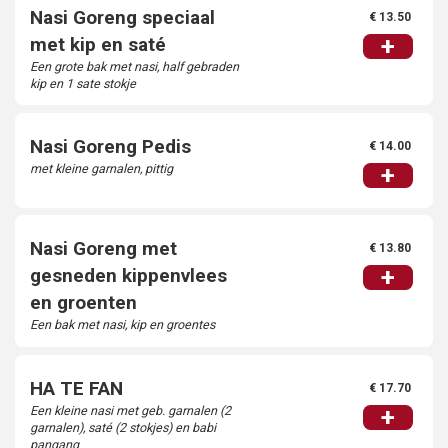
Nasi Goreng speciaal
€ 13.50
+
met kip en saté
Catering
Een grote bak met nasi, half gebraden
kip en 1 sate stokje
Contact
Nasi Goreng Pedis
€ 14.00
Login
met kleine garnalen, pittig
+
Nasi Goreng met
€ 13.80
+
gesneden kippenvlees
en groenten
Een bak met nasi, kip en groentes
HA TE FAN
€ 17.70
Een kleine nasi met geb. garnalen (2
+
garnalen), saté (2 stokjes) en babi
pangang