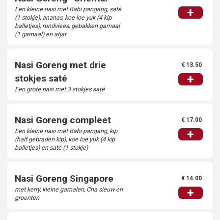
Een kleine nasi met Babi pangang, saté
+
(1 stokje), ananas, koe loe yuk (4 kip
balletjes), rundvlees, gebakken garnaal
(1 garnaal) en atjar
Nasi Goreng met drie
€ 13.50
+
stokjes saté
Een grote nasi met 3 stokjes saté
Nasi Goreng compleet
€ 17.00
Een kleine nasi met Babi pangang, kip
+
(half gebraden kip), koe loe yuk (4 kip
Home
balletjes) en saté (1 stokje)
Order online
Nasi Goreng Singapore
€ 14.00
met kerry, kleine garnalen, Cha sieuw en
+
Menu kaart
groenten
Over ons