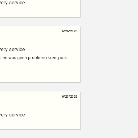
very service
6/26/2026
very service
d en was geen probleem kreeg ook
6/23/2026
very service