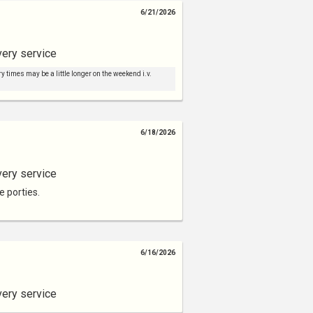
6/21/2026
very service
y times may be a little longer on the weekend i.v.
6/18/2026
very service
e porties.
6/16/2026
very service