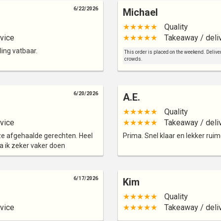
6/22/2026
Michael
★★★★★
Quality
vice
★★★★★
Takeaway / deli
ing vatbaar.
This order is placed on the weekend. Deliver
crowds.
6/20/2026
A.E.
★★★★★
Quality
vice
★★★★★
Takeaway / deli
ze afgehaalde gerechten. Heel
Prima. Snel klaar en lekker ruim
a ik zeker vaker doen
6/17/2026
Kim
★★★★★
Quality
vice
★★★★★
Takeaway / deli