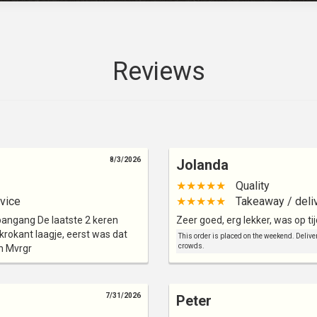
Reviews
8/3/2026
Jolanda
★★★★★
Quality
vice
★★★★★
Takeaway / deli
 pangang De laatste 2 keren
Zeer goed, erg lekker, was op tij
rokant laagje, eerst was dat
This order is placed on the weekend. Deliver
crowds.
en Mvrgr
7/31/2026
Peter