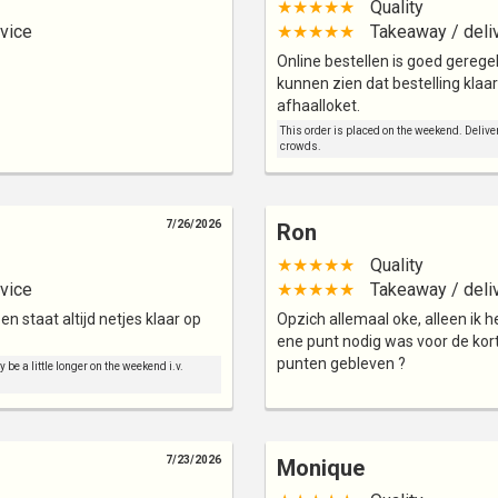
★★★★★
Quality
vice
★★★★★
Takeaway / deli
Online bestellen is goed gerege
kunnen zien dat bestelling klaa
afhaalloket.
This order is placed on the weekend. Deliver
crowds.
7/26/2026
Ron
★★★★★
Quality
vice
★★★★★
Takeaway / deli
 en staat altijd netjes klaar op
Opzich allemaal oke, alleen ik
ene punt nodig was voor de kor
punten gebleven ?
be a little longer on the weekend i.v.
7/23/2026
Monique