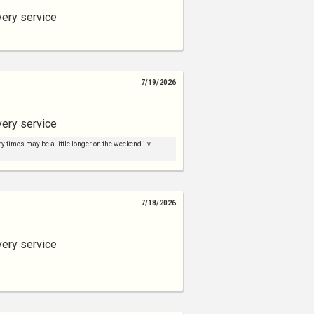
very service
7/19/2026
very service
y times may be a little longer on the weekend i.v.
7/18/2026
very service