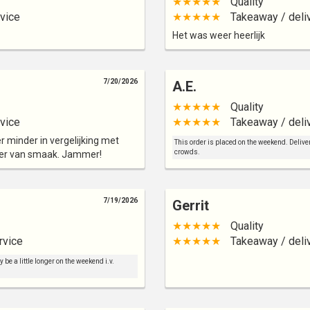
★★★★★
Quality
vice
★★★★★
Takeaway / deli
Het was weer heerlijk
7/20/2026
A.E.
★★★★★
Quality
vice
★★★★★
Takeaway / deli
r minder in vergelijking met
This order is placed on the weekend. Deliver
crowds.
der van smaak. Jammer!
7/19/2026
Gerrit
★★★★★
Quality
rvice
★★★★★
Takeaway / deli
be a little longer on the weekend i.v.