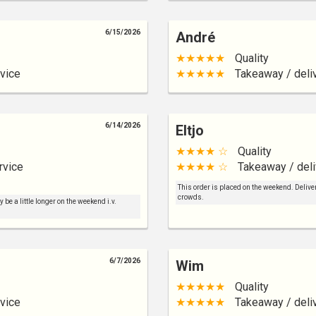
6/15/2026
André
★★★★★
Quality
vice
★★★★★
Takeaway / deli
6/14/2026
Eltjo
★★★★ ☆
Quality
rvice
★★★★ ☆
Takeaway / deli
This order is placed on the weekend. Deliver
crowds.
be a little longer on the weekend i.v.
6/7/2026
Wim
★★★★★
Quality
vice
★★★★★
Takeaway / deli