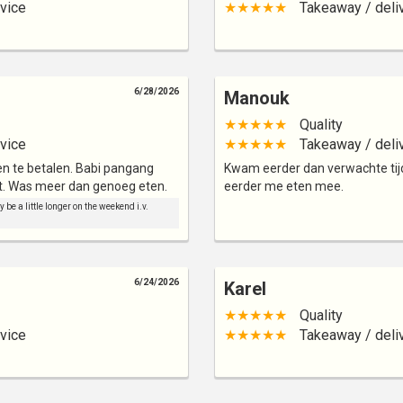
vice
★★★★★
Takeaway / deli
6/28/2026
Manouk
★★★★★
Quality
vice
★★★★★
Takeaway / deli
 en te betalen. Babi pangang
Kwam eerder dan verwachte tij
zat. Was meer dan genoeg eten.
eerder me eten mee.
be a little longer on the weekend i.v.
6/24/2026
Karel
★★★★★
Quality
vice
★★★★★
Takeaway / deli