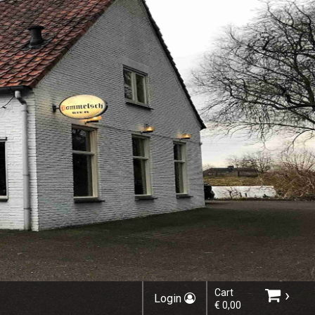
›
Cart
Login
€ 0,00