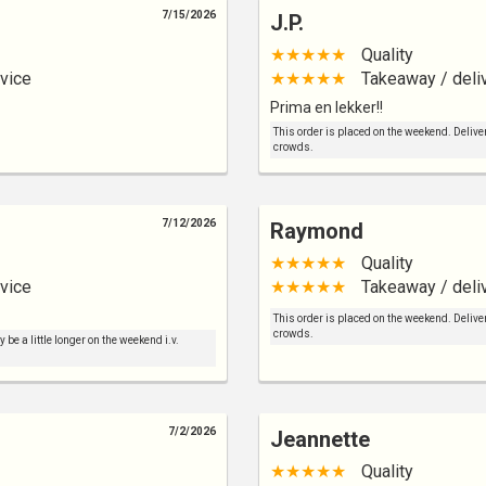
7/15/2026
J.P.
★★★★★
Quality
vice
★★★★★
Takeaway / deli
Prima en lekker!!
This order is placed on the weekend. Deliver
crowds.
7/12/2026
Raymond
★★★★★
Quality
vice
★★★★★
Takeaway / deli
This order is placed on the weekend. Deliver
crowds.
be a little longer on the weekend i.v.
7/2/2026
Jeannette
★★★★★
Quality