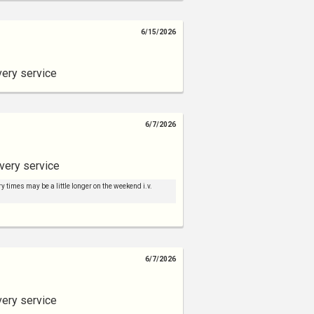
6/15/2026
very service
6/7/2026
very service
y times may be a little longer on the weekend i.v.
6/7/2026
very service