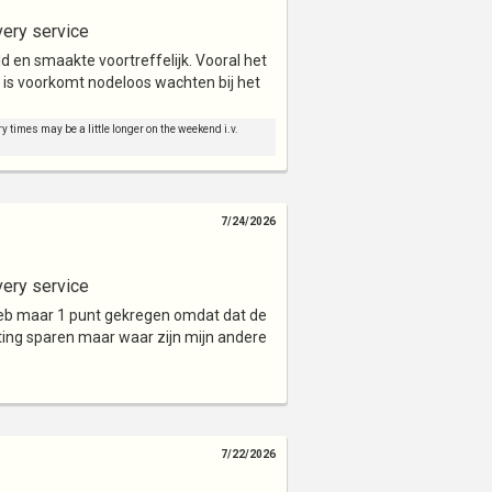
very service
ld en smaakte voortreffelijk. Vooral het
r is voorkomt nodeloos wachten bij het
y times may be a little longer on the weekend i.v.
7/24/2026
very service
 heb maar 1 punt gekregen omdat dat de
ting sparen maar waar zijn mijn andere
7/22/2026