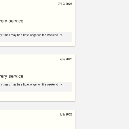
7/12/2026
very service
y times may be a little longer on the weekend i.v.
7/5/2026
very service
y times may be a little longer on the weekend i.v.
7/2/2026